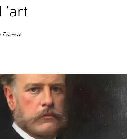
 'art
e France et